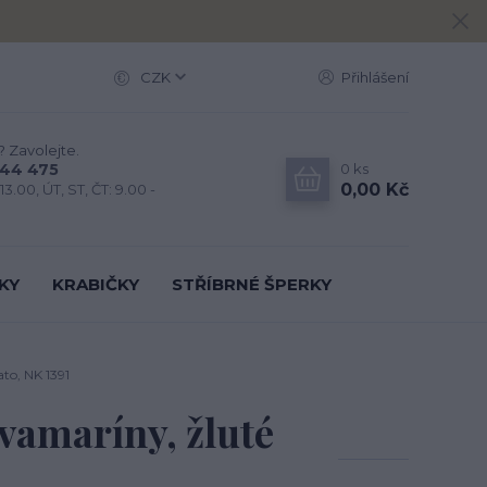
CZK
Přihlášení
? Zavolejte.
0
ks
444 475
0,00 Kč
13.00, ÚT, ST, ČT: 9.00 -
KY
KRABIČKY
STŘÍBRNÉ ŠPERKY
to, NK 1391
vamaríny, žluté