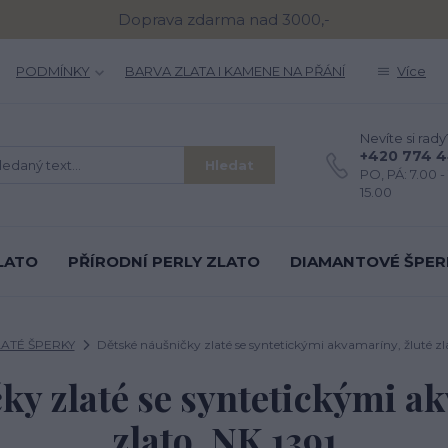
Doprava zdarma nad 3000,-
PODMÍNKY
BARVA ZLATA I KAMENE NA PŘÁNÍ
Více
Nevíte si rady
+420 774 
Hledat
PO, PÁ: 7.00 - 
15.00
LATO
PŘÍRODNÍ PERLY ZLATO
DIAMANTOVÉ ŠPER
LATÉ ŠPERKY
Dětské náušničky zlaté se syntetickými akvamaríny, žluté zla
ky zlaté se syntetickými ak
zlato, NK 1391