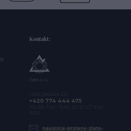
Kontakt:
NÍ
Čištín s.r.o.
+420 296 554 223
+420 774 444 475
PO, PÁ: 7.00 - 13.00, ÚT, ST, ČT: 9.00 -
15.00
nausnice-prsteny-zlato-