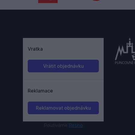
Používáme
Retino