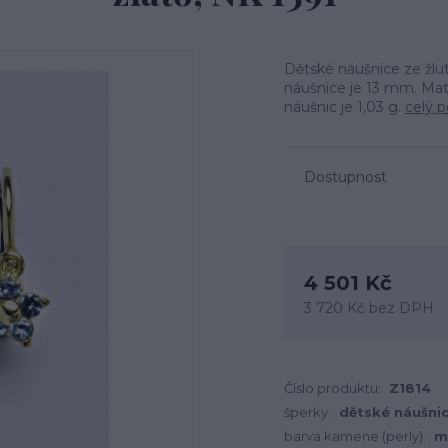
Dětské náušnice ze žlu
náušnice je 13 mm. Mate
náušnic je 1,03 g.
celý p
Dostupnost
4 501 Kč
3 720 Kč
bez DPH
Číslo produktu:
Z1814
šperky:
dětské náušni
barva kamene (perly):
m