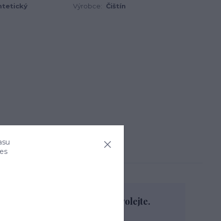
ntetický
Výrobce:
Čištín
asu
ies
Nevíte si rady? Zavolejte.