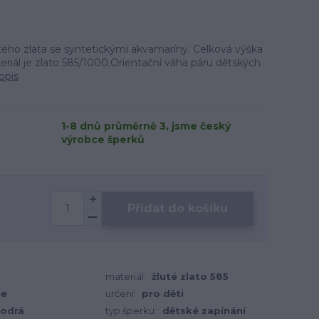
tého zlata se syntetickými akvamaríny. Celková výška
riál je zlato 585/1000.Orientační váha páru dětských
opis
1-8 dnů průměrně 3, jsme český
výrobce šperků
Přidat do košíku
materiál:
žluté zlato 585
ce
určení:
pro děti
odrá
typ šperku:
dětské zapínání