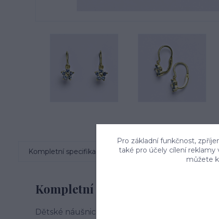
Pro základní funkčnost, zpříje
také pro účely cílení reklamy
Kompletní specifikace
Komentáře
0
můžete kd
Kompletní specifikace
Dětské náušnice ze žlutého zlata se syntetick