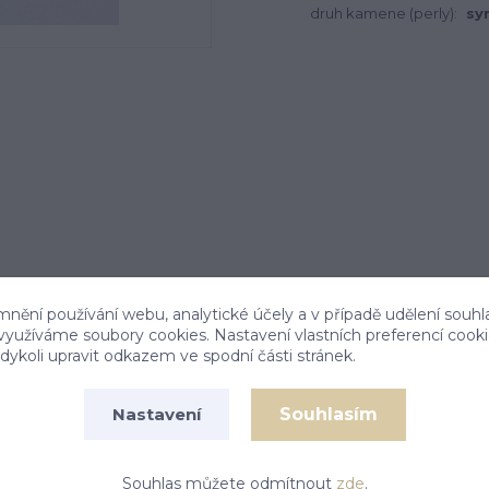
druh kamene (perly):
sy
mnění používání webu, analytické účely a v případě udělení souhl
 využíváme soubory cookies. Nastavení vlastních preferencí cook
ykoli upravit odkazem ve spodní části stránek.
Souhlasím
Nastavení
ými akvamaríny. Celková výška náušnice je 13 mm.
Souhlas můžete odmítnout
zde
.