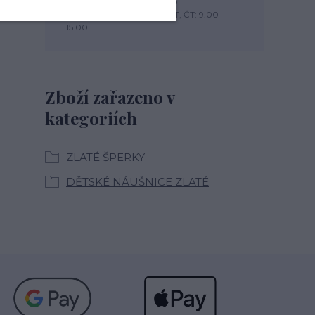
+420 774 444 475
PO, PÁ: 7.00 - 13.00, ÚT, ST, ČT: 9.00 -
15.00
Zboží zařazeno v
kategoriích
ZLATÉ ŠPERKY
DĚTSKÉ NÁUŠNICE ZLATÉ