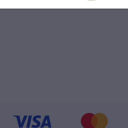
 dětských náušnic je 1,03 g.