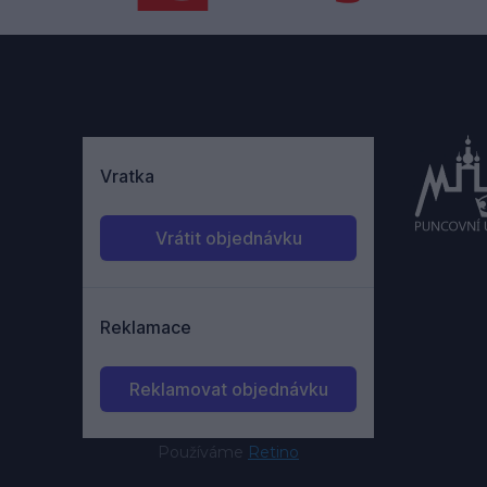
Používáme
Retino