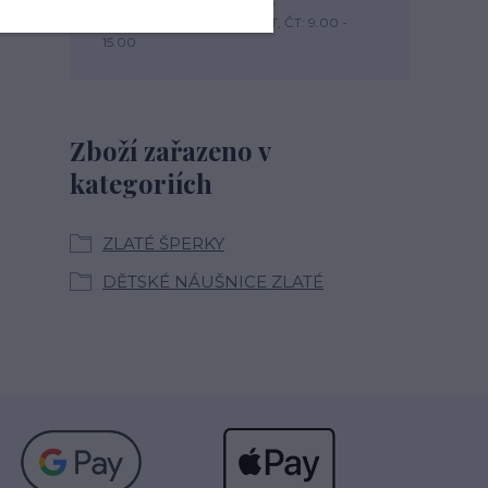
+420 774 444 475
PO, PÁ: 7.00 - 13.00, ÚT, ST, ČT: 9.00 -
15.00
Zboží zařazeno v
kategoriích
ZLATÉ ŠPERKY
DĚTSKÉ NÁUŠNICE ZLATÉ