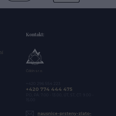
Kontakt:
NÍ
Čištín s.r.o.
+420 296 554 223
+420 774 444 475
PO, PÁ: 7.00 - 13.00, ÚT, ST, ČT: 9.00 -
15.00
nausnice-prsteny-zlato-