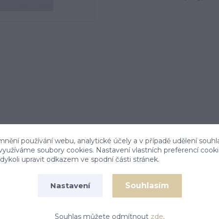
mnění používání webu, analytické účely a v případě udělení souhl
 využíváme soubory cookies. Nastavení vlastních preferencí cook
ykoli upravit odkazem ve spodní části stránek.
Souhlasím
Nastavení
zlata. Výška náušnice je 15 mm. Orientační váha
Souhlas můžete odmítnout
zde
.