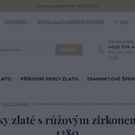
Doprava zdarma nad 3000,-
PODMÍNKY
BARVA ZLATA I KAMENE NA PŘÁNÍ
Více
Nevíte si rady
+420 774 
Hledat
PO, PÁ: 7.00 - 
15.00
LATO
PŘÍRODNÍ PERLY ZLATO
DIAMANTOVÉ ŠPER
ZLATÉ ŠPERKY
Dětské náušničky zlaté s růžovým zirkonem, žluté zlato
y zlaté s růžovým zirkonem
1380