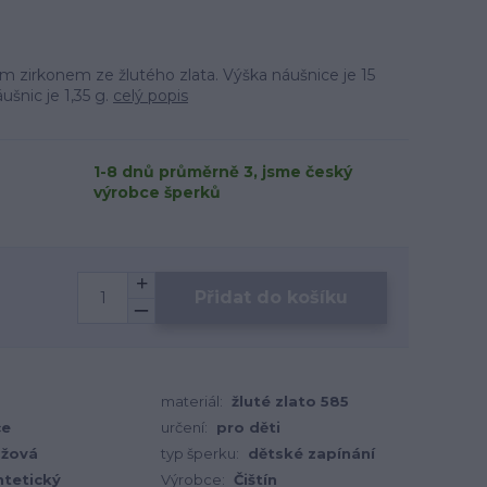
m zirkonem ze žlutého zlata. Výška náušnice je 15
šnic je 1,35 g.
celý popis
1-8 dnů průměrně 3, jsme český
výrobce šperků
Přidat do košíku
materiál:
žluté zlato 585
ce
určení:
pro děti
ůžová
typ šperku:
dětské zapínání
ntetický
Výrobce:
Čištín