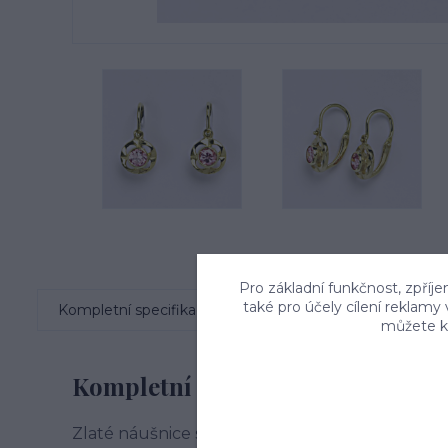
Pro základní funkčnost, zpříje
také pro účely cílení reklamy
Kompletní specifikace
Komentáře
0
můžete kd
Kompletní specifikace
Zlaté náušnice s růžovým zirkonem ze žlutého 