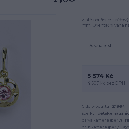
Zlaté náušnice s růžový
mm. Orientační váha náu
Dostupnost
5 574 Kč
4 607 Kč
bez DPH
Číslo produktu:
Z1364
šperky:
dětské náušni
barva kamene (perly):
r
druh kamene (perly):
sy