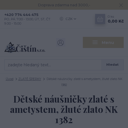
Doprava zdarma nad 3000,-
+420 774 444 475
0
ks
CZK
PO, PÁ: 7.00 - 13.00, ÚT, ST, ČT:
0,00 Kč
9.00 - 15.00
Menu
Hledat
Úvod
ZLATÉ ŠPERKY
Dětské náušničky zlaté s ametystem, žluté zlato NK
1382
Dětské náušničky zlaté s
ametystem, žluté zlato NK
1382