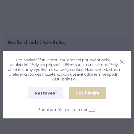
Nevíte si rady? Zavolejte.
+420 774 444 475
PO, PÁ: 7.00 - 13.00, ÚT, ST, ČT: 9.00 - 15.00
Pro základní funkčnost, zpříjemnění používání webu,
analytické účely a v případě udělení souhlasu také pro účely
cílení reklamy využíváme soubory cookies. Nastavení vlastních
preferencí cookies můžete kdykoli upravit odkazem ve spodní
části stránek.
Zboží zařazeno v kategoriích
Souhlasím
Nastavení
ZLATÉ ŠPERKY
DĚTSKÉ NÁUŠNICE ZLATÉ
Souhlas můžete odmítnout
zde
.