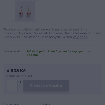
Tyto šperky - dětské náušnice kombinují klasické zapínání s
moderním krystalem Swarovski light rose. Orientační váha 1,1 g Zlato
14 ct 585/1000.Velikost náušnice na výšku 14 mm.
celý popis
Dostupnost
1-8 dnů průměrně 3, jsme český výrobce
šperků
4 608 Kč
3 808 Kč
bez DPH
Přidat do košíku
Číslo produktu:
Z925