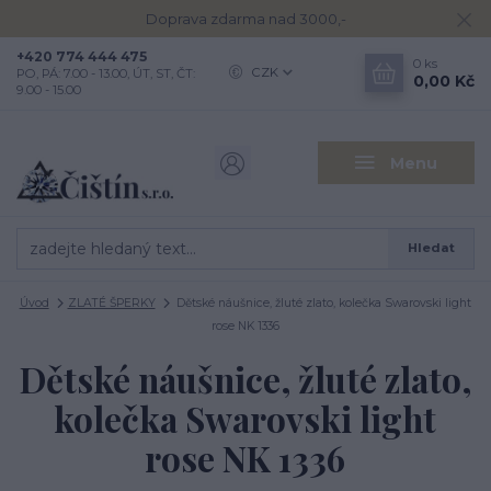
Doprava zdarma nad 3000,-
+420 774 444 475
0
ks
CZK
PO, PÁ: 7.00 - 13.00, ÚT, ST, ČT:
0,00 Kč
9.00 - 15.00
Menu
Hledat
Úvod
ZLATÉ ŠPERKY
Dětské náušnice, žluté zlato, kolečka Swarovski light
rose NK 1336
Dětské náušnice, žluté zlato,
kolečka Swarovski light
rose NK 1336