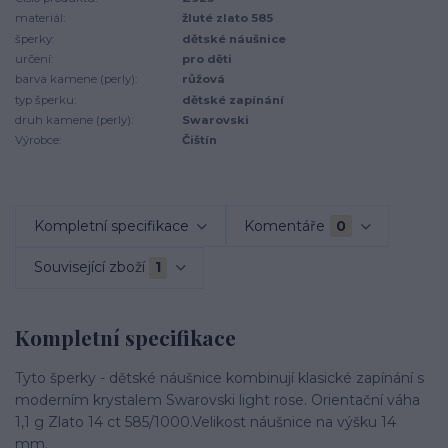
materiál:
žluté zlato 585
šperky:
dětské náušnice
určení:
pro děti
barva kamene (perly):
růžová
typ šperku:
dětské zapínání
druh kamene (perly):
Swarovski
Výrobce:
Čištín
Kompletní specifikace
Komentáře
0
Související zboží
1
Kompletní specifikace
Tyto šperky - dětské náušnice kombinují klasické zapínání s
moderním krystalem Swarovski light rose. Orientační váha
1,1 g Zlato 14 ct 585/1000.Velikost náušnice na výšku 14
mm.