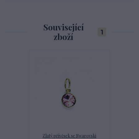
Související
1
zboží
Zlatý přívěsek se Swarovski