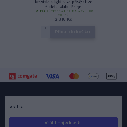
krystalem light rose,přívěsek ze
žlutého zlata, P 1336
1-8 dnů průměrně 3, jsme český výrobce
šperků
2 316 Kč
Přidat do košíku