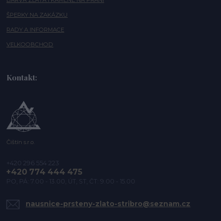
BARVA ZLATA I KAMENE NA PŘÁNÍ
ŠPERKY NA ZAKÁZKU
RADY A INFORMACE
VELKOOBCHOD
Kontakt:
Čištín s.r.o.
+420 296 554 223
+420 774 444 475
PO, PÁ: 7.00 - 13.00, ÚT, ST, ČT: 9.00 - 15.00
nausnice-prsteny-zlato-stribro@seznam.cz