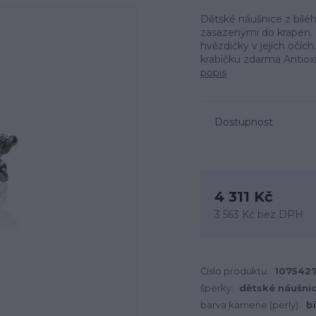
Dětské náušnice z bíléh
zasazenými do krapen. N
hvězdičky v jejích očíc
krabičku zdarma Antiox
popis
Dostupnost
4 311 Kč
3 563 Kč
bez DPH
Číslo produktu:
107542
šperky:
dětské náušni
barva kamene (perly):
bí