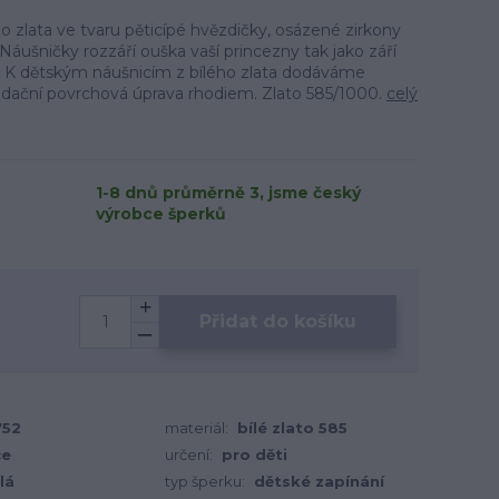
o zlata ve tvaru pěticípé hvězdičky, osázené zirkony
áušničky rozzáří ouška vaší princezny tak jako září
h. K dětským náušnicím z bílého zlata dodáváme
idační povrchová úprava rhodiem. Zlato 585/1000.
celý
1-8 dnů průměrně 3, jsme český
výrobce šperků
Přidat do košíku
752
materiál:
bílé zlato 585
ce
určení:
pro děti
lá
typ šperku:
dětské zapínání