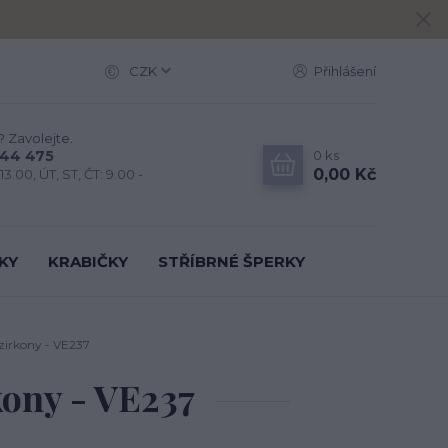
CZK
Přihlášení
? Zavolejte.
0
ks
444 475
0,00 Kč
13.00, ÚT, ST, ČT: 9.00 -
KY
KRABIČKY
STŘÍBRNÉ ŠPERKY
 zirkony - VE237
rkony - VE237