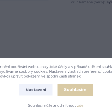
druh kamene (perly):
sy
mnění používání webu, analytické účely a v případě udělení souhl
 využíváme soubory cookies. Nastavení vlastních preferencí cook
ykoli upravit odkazem ve spodní části stránek.
Souhlasím
Nastavení
ípé hvězdičky, osázené zirkony zasazenými do
tak jako září hvězdičky v jejích očích. K dětským
Souhlas můžete odmítnout
zde
.
darma Antioxidační povrchová úprava rhodiem.