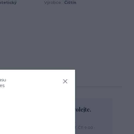
ntetický
Výrobce:
Čištín
asu
ies
Nevíte si rady? Zavolejte.
+420 774 444 475
PO, PÁ: 7.00 - 13.00, ÚT, ST, ČT: 9.00 -
15.00