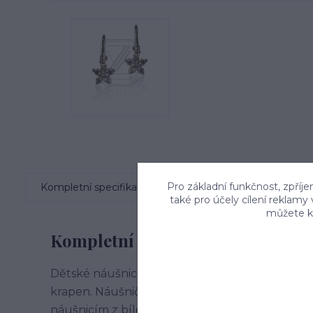
Pro základní funkčnost, zpříje
Kompletní specifikace
Komentáře
0
také pro účely cílení reklamy
můžete kd
Kompletní specifikace
Dětské náušnice z bílého zlata ve tvaru pětic
krapen. Náušničky rozzáří ouška vaší princezny 
náušnicím z bílého zlata dodáváme krabičku z