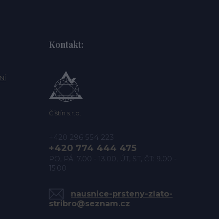
Kontakt:
NÍ
Čištín s.r.o.
+420 296 554 223
+420 774 444 475
PO, PÁ: 7.00 - 13.00, ÚT, ST, ČT: 9.00 -
15.00
nausnice-prsteny-zlato-
stribro@seznam.cz