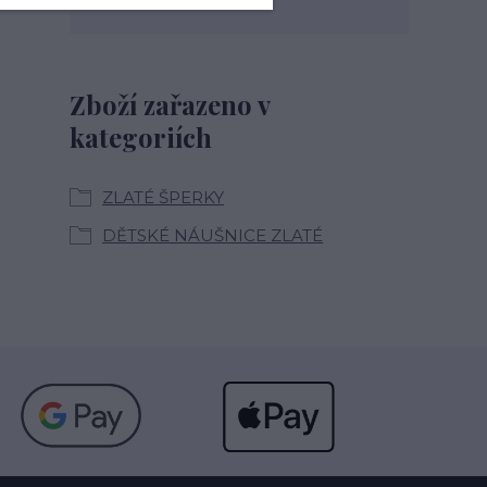
Zboží zařazeno v
kategoriích
ZLATÉ ŠPERKY
DĚTSKÉ NÁUŠNICE ZLATÉ