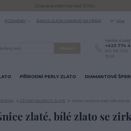
Doprava zdarma nad 3000,-
PODMÍNKY
BARVA ZLATA I KAMENE NA PŘÁNÍ
Více
Nevíte si rady
+420 774 
Hledat
PO, PÁ: 7.00 - 
15.00
LATO
PŘÍRODNÍ PERLY ZLATO
DIAMANTOVÉ ŠPER
 ŠPERKY
DĚTSKÉ NÁUŠNICE ZLATÉ
Dětské náušnice zlaté, bílé zlato se
ice zlaté, bílé zlato se zi