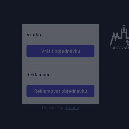
Používáme
Retino