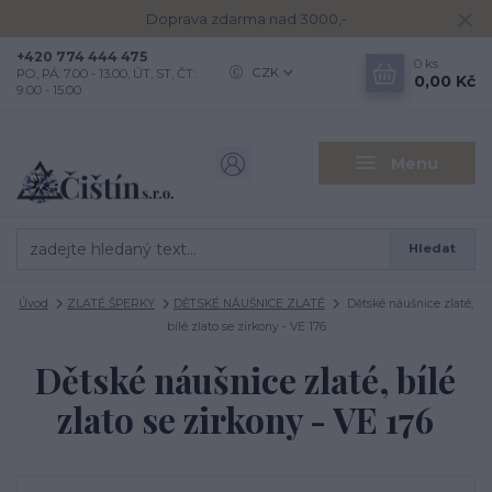
Doprava zdarma nad 3000,-
+420 774 444 475
0
ks
CZK
PO, PÁ: 7.00 - 13.00, ÚT, ST, ČT:
0,00 Kč
9.00 - 15.00
Menu
Hledat
Úvod
ZLATÉ ŠPERKY
DĚTSKÉ NÁUŠNICE ZLATÉ
Dětské náušnice zlaté,
bílé zlato se zirkony - VE 176
Dětské náušnice zlaté, bílé
zlato se zirkony - VE 176