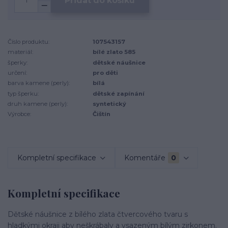
Přidat do košíku
Číslo produktu:
107543157
materiál:
bílé zlato 585
šperky:
dětské náušnice
určení:
pro děti
barva kamene (perly):
bílá
typ šperku:
dětské zapínání
druh kamene (perly):
syntetický
Výrobce:
Čištín
Kompletní specifikace
Komentáře
0
Kompletní specifikace
Dětské náušnice z bílého zlata čtvercového tvaru s
hladkými okraji aby neškrábaly a vsazeným bílým zirkonem.