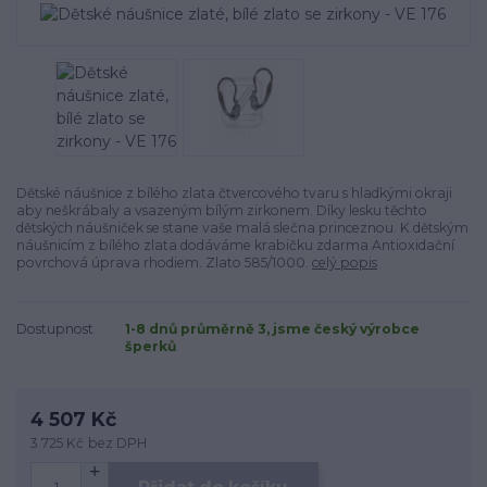
Dětské náušnice z bílého zlata čtvercového tvaru s hladkými okraji
aby neškrábaly a vsazeným bílým zirkonem. Díky lesku těchto
dětských náušniček se stane vaše malá slečna princeznou. K dětským
náušnicím z bílého zlata dodáváme krabičku zdarma Antioxidační
povrchová úprava rhodiem. Zlato 585/1000.
celý popis
Dostupnost
1-8 dnů průměrně 3, jsme český výrobce
šperků
4 507 Kč
3 725 Kč
bez DPH