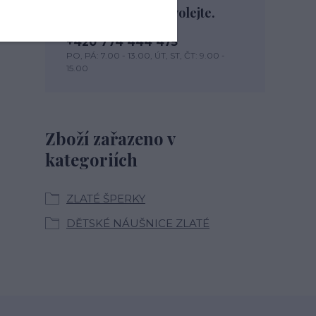
Nevíte si rady? Zavolejte.
+420 774 444 475
PO, PÁ: 7.00 - 13.00, ÚT, ST, ČT: 9.00 -
15.00
Zboží zařazeno v
kategoriích
ZLATÉ ŠPERKY
DĚTSKÉ NÁUŠNICE ZLATÉ