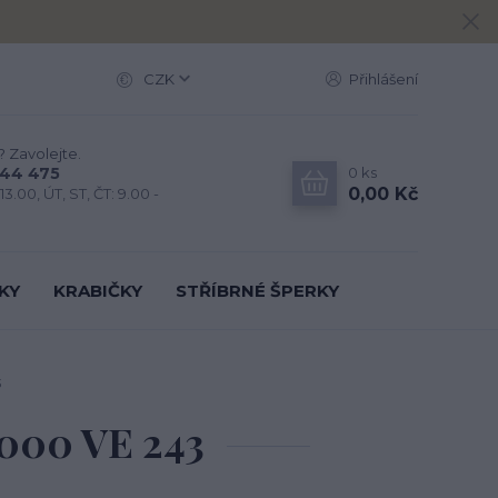
CZK
Přihlášení
? Zavolejte.
0
ks
444 475
0,00 Kč
13.00, ÚT, ST, ČT: 9.00 -
KY
KRABIČKY
STŘÍBRNÉ ŠPERKY
3
1000 VE 243