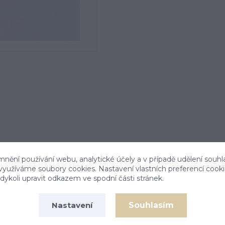
mnění používání webu, analytické účely a v případě udělení souhl
 využíváme soubory cookies. Nastavení vlastních preferencí cook
ykoli upravit odkazem ve spodní části stránek.
Souhlasím
Nastavení