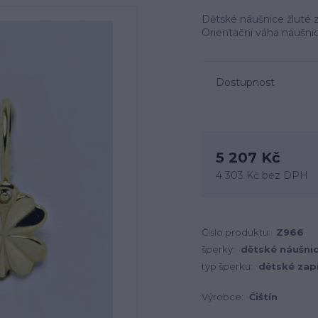
Dětské náušnice žluté z
Orientační váha náušnic 
Dostupnost
5 207 Kč
4 303 Kč
bez DPH
Číslo produktu:
Z966
šperky:
dětské náušni
typ šperku:
dětské zap
Výrobce:
Čištín