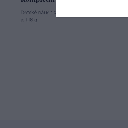
Dětské náušnice žluté zlato, kytičky. Celková v
je 1,18 g.