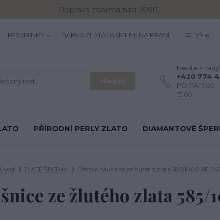
Doprava zdarma nad 3000,-
PODMÍNKY
BARVA ZLATA I KAMENE NA PŘÁNÍ
Více
Nevíte si rady
+420 774 
Hledat
PO, PÁ: 7.00 - 
15.00
LATO
PŘÍRODNÍ PERLY ZLATO
DIAMANTOVÉ ŠPER
Úvod
ZLATÉ ŠPERKY
Dětské náušnice ze žlutého zlata 585/1000 VE 24
šnice ze žlutého zlata 585/