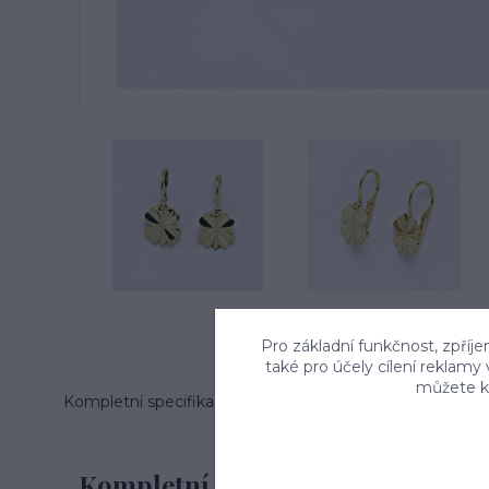
Pro základní funkčnost, zpříje
také pro účely cílení reklamy
můžete kd
Kompletní specifikace
Komentáře
0
Kompletní specifikace