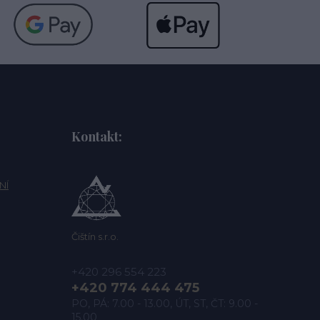
Kontakt:
NÍ
Čištín s.r.o.
+420 296 554 223
+420 774 444 475
PO, PÁ: 7.00 - 13.00, ÚT, ST, ČT: 9.00 -
15.00