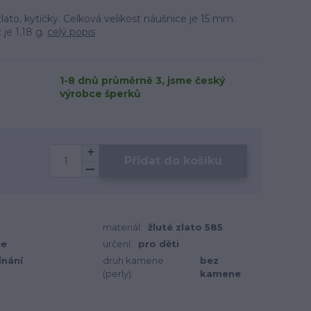
lato, kytičky. Celková velikost náušnice je 15 mm.
je 1,18 g.
celý popis
1-8 dnů průměrně 3, jsme český
výrobce šperků
Přidat do košíku
materiál:
žluté zlato 585
ce
určení:
pro děti
ínání
druh kamene
bez
(perly):
kamene