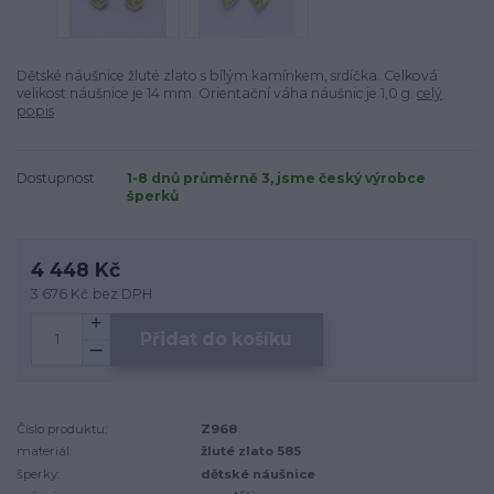
Dětské náušnice žluté zlato s bílým kamínkem, srdíčka. Celková
velikost náušnice je 14 mm. Orientační váha náušnic je 1,0 g.
celý
popis
Dostupnost
1-8 dnů průměrně 3, jsme český výrobce
šperků
4 448 Kč
3 676 Kč
bez DPH
Přidat do košíku
Číslo produktu:
Z968
materiál:
žluté zlato 585
šperky:
dětské náušnice