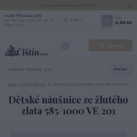
Doprava zdarma nad 3000,-
+420 774 444 475
0
ks
CZK
PO, PÁ: 7.00 - 13.00, ÚT, ST, ČT:
0,00 Kč
9.00 - 15.00
Menu
Hledat
Úvod
ZLATÉ ŠPERKY
Dětské náušnice ze žlutého zlata 585/1000 VE 201
Dětské náušnice ze žlutého
zlata 585/1000 VE 201