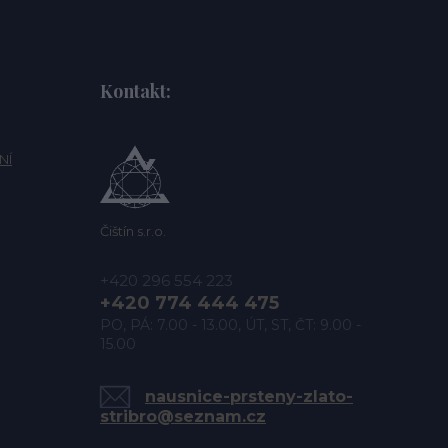
Kontakt:
NÍ
Čištín s.r.o.
+420 296 554 223
+420 774 444 475
PO, PÁ: 7.00 - 13.00, ÚT, ST, ČT: 9.00 -
15.00
nausnice-prsteny-zlato-
stribro@seznam.cz