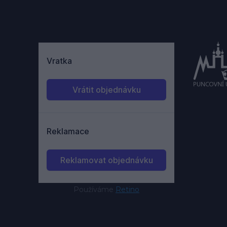
Používáme
Retino