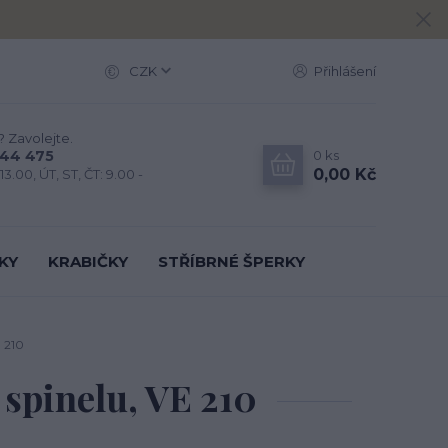
CZK
Přihlášení
? Zavolejte.
0
ks
444 475
0,00 Kč
13.00, ÚT, ST, ČT: 9.00 -
KY
KRABIČKY
STŘÍBRNÉ ŠPERKY
E 210
 spinelu, VE 210