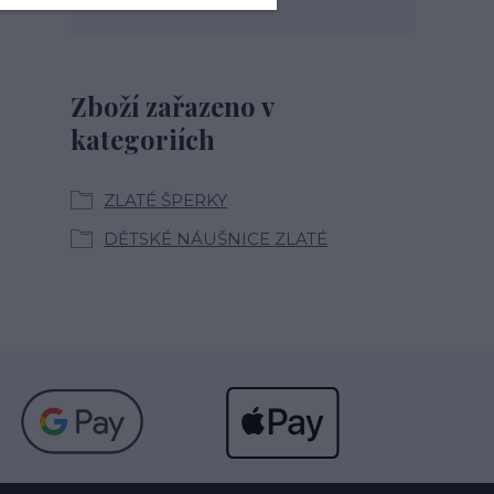
Zboží zařazeno v
kategoriích
ZLATÉ ŠPERKY
DĚTSKÉ NÁUŠNICE ZLATÉ