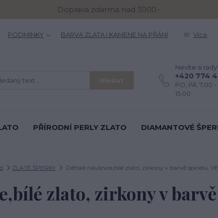
Doprava zdarma nad 3000,-
PODMÍNKY
BARVA ZLATA I KAMENE NA PŘÁNÍ
Více
Nevíte si rady
+420 774 
Hledat
PO, PÁ: 7.00 - 
15.00
LATO
PŘÍRODNÍ PERLY ZLATO
DIAMANTOVÉ ŠPER
d
ZLATÉ ŠPERKY
Dětské náušnice,bílé zlato, zirkony v barvě spinelu, V
,bílé zlato, zirkony v barvě