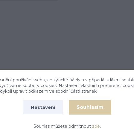
mnění používání webu, analytické účely a v případě udělení souhl
 využíváme soubory cookies. Nastavení vlastních preferencí cook
ykoli upravit odkazem ve spodní části stránek.
Souhlasím
Nastavení
pinelu. Materiál je zlato 585/1000. Náušnice mají
ušnice je 14 mm. Rozměr na šířku je 6 mm.
Souhlas můžete odmítnout
zde
.