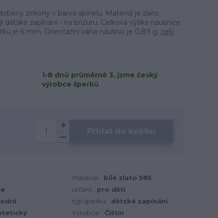
obeny zirkony v barvě spinelu. Materiál je zlato
 dětské zapínání - na brizuru. Celková výška náušnice
řku je 6 mm. Orientační váha náušnic je 0,89 g.
celý
1-8 dnů průměrně 3, jsme český
výrobce šperků
Přidat do košíku
materiál:
bílé zlato 585
ce
určení:
pro děti
odrá
typ šperku:
dětské zapínání
ntetický
Výrobce:
Čištín