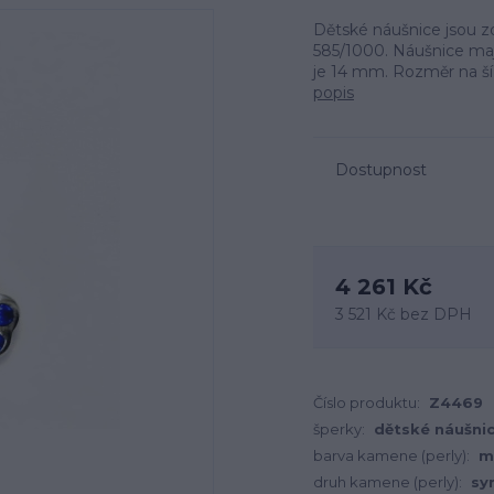
Dětské náušnice jsou zd
585/1000. Náušnice mají
je 14 mm. Rozměr na ší
popis
Dostupnost
4 261 Kč
3 521 Kč
bez DPH
Číslo produktu:
Z4469
šperky:
dětské náušni
barva kamene (perly):
m
druh kamene (perly):
sy