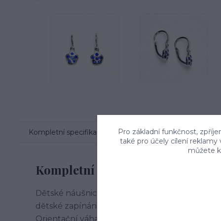
Pro základní funkčnost, zpříje
Kompletní specifikace
Komentáře
0
také pro účely cílení reklamy
můžete kd
Kompletní specifikace
Dětské náušnice jsou zdobeny zirkony v barvě s
dětské zapínání - na brizuru. Celková výška ná
Orientační váha náušnic je 0,89 g.