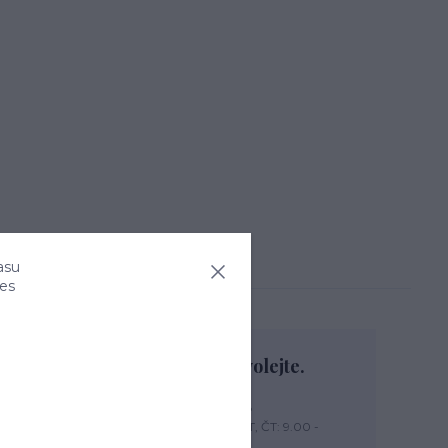
asu
ies
Nevíte si rady? Zavolejte.
+420 774 444 475
PO, PÁ: 7.00 - 13.00, ÚT, ST, ČT: 9.00 -
15.00